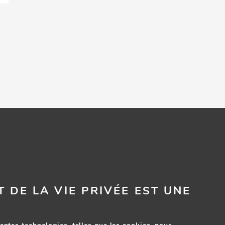
VENIR A LA CAVE
C
Nous sommes ravis de vous y accueillir !
Env
ER
102 l’Aujardière
44 310
App
Saint-Philbert de-Grand-Lieu
FRANCE
T DE LA VIE PRIVÉE EST UNE