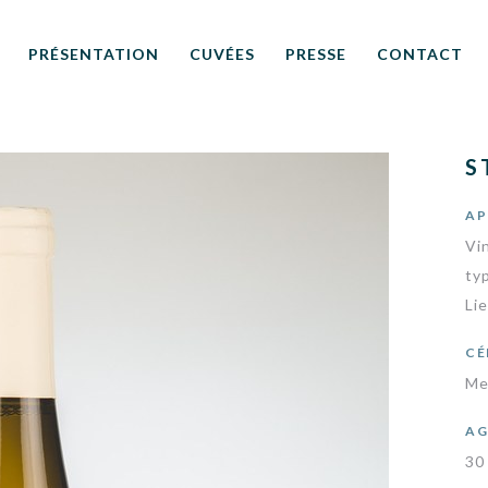
PRÉSENTATION
CUVÉES
PRESSE
CONTACT
S
AP
Vin
ty
Lie
CÉ
Me
AG
30