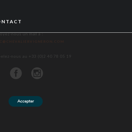
ONTACT
oyez-nous un mail à :
IC@CHEVALIERVIGNERON.COM
elez-nous au +33 (0)2 40 78 05 19
Accepter