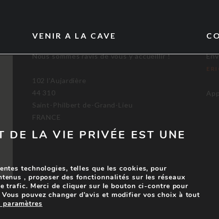
VENIR A LA CAVE
C
Nous sommes ravis de vous y accueillir !
Env
ER
102 l’Aujardière
44 310
App
Saint-Philbert de-Grand-Lieu
FRANCE
T DE LA VIE PRIVÉE EST UNE
entes technologies, telles que les cookies, pour
ntenus , proposer des fonctionnalités sur les réseaux
e trafic. Merci de cliquer sur le bouton ci-contre pour
 Vous pouvez changer d’avis et modifier vos choix à tout
s paramètres