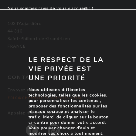
Nous sommes ravis de vous y accueillir !
102 l’Aujardière
44 310
Saint-Philbert de-Grand-Lieu
FRANCE
LE RESPECT DE LA
VIE PRIVÉE EST
UNE PRIORITÉ
CONTACT
Nous utilisons différentes
Envoyez-nous un mail à :
technologies, telles que les cookies,
ERIC@CHEVALIERVIGNERON.COM
pour personnaliser les contenus ,
proposer des fonctionnalités sur les
réseaux sociaux et analyser le
Appelez-nous au +33 (0)2 40 78 05 19
trafic. Merci de cliquer sur le bouton
ci-contre pour donner votre accord.
Vous pouvez changer d’avis et
modifier vos choix à tout moment.