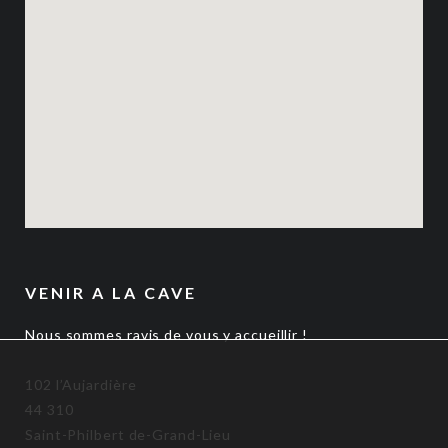
VENIR A LA CAVE
Nous sommes ravis de vous y accueillir !
102 l’Aujardière
44 310
Saint-Philbert de-Grand-Lieu