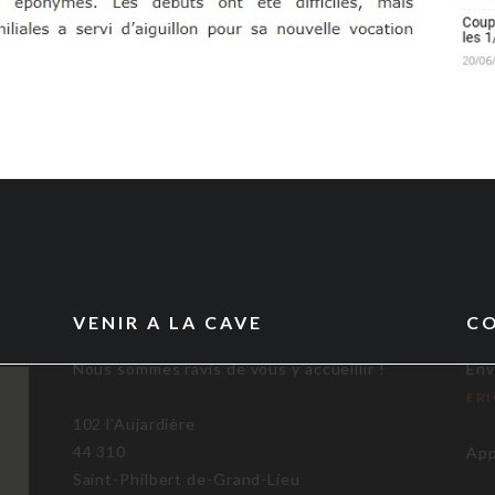
VENIR A LA CAVE
C
Nous sommes ravis de vous y accueillir !
Env
ER
102 l’Aujardière
44 310
App
Saint-Philbert de-Grand-Lieu