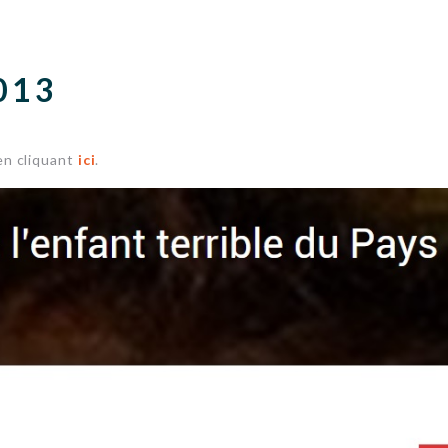
013
 en cliquant
ici
.