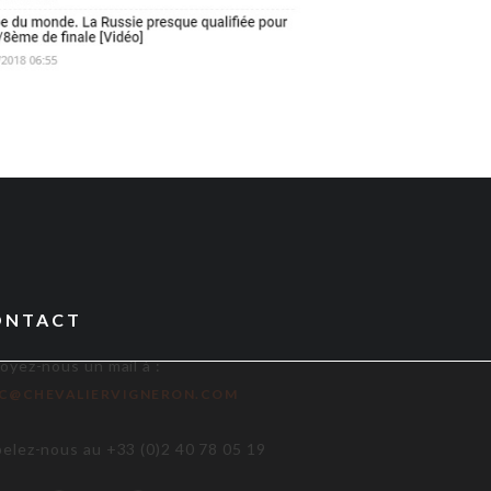
ONTACT
oyez-nous un mail à :
IC@CHEVALIERVIGNERON.COM
elez-nous au +33 (0)2 40 78 05 19