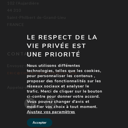
102 l’Aujardière
44 310
Saint-Philbert de-Grand-Lieu
FRANCE
LE RESPECT DE LA
VIE PRIVÉE EST
UNE PRIORITÉ
CONTACT
Nous utilisons différentes
Envoyez-nous un mail à :
technologies, telles que les cookies,
ERIC@CHEVALIERVIGNERON.COM
pour personnaliser les contenus ,
proposer des fonctionnalités sur les
réseaux sociaux et analyser le
Appelez-nous au +33 (0)2 40 78 05 19
trafic. Merci de cliquer sur le bouton
ci-contre pour donner votre accord.
Vous pouvez changer d’avis et
modifier vos choix à tout moment.
Ajustez vos paramètres
Accepter