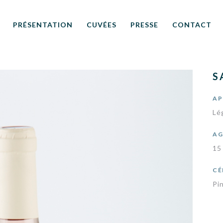
PRÉSENTATION
CUVÉES
PRESSE
CONTACT
S
AP
Lég
AG
15
CÉ
Pi