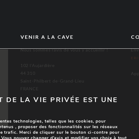
VENIR A LA CAVE
C
Nous sommes ravis de vous y accueillir !
Env
ER
102 l’Aujardière
44 310
App
Saint-Philbert de-Grand-Lieu
FRANCE
T DE LA VIE PRIVÉE EST UNE
entes technologies, telles que les cookies, pour
ntenus , proposer des fonctionnalités sur les réseaux
e trafic. Merci de cliquer sur le bouton ci-contre pour
 Vous pouvez changer d’avis et modifier vos choix à tout