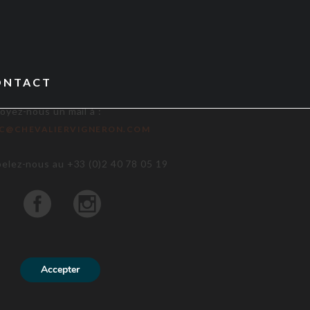
ONTACT
oyez-nous un mail à :
IC@CHEVALIERVIGNERON.COM
elez-nous au +33 (0)2 40 78 05 19
Accepter