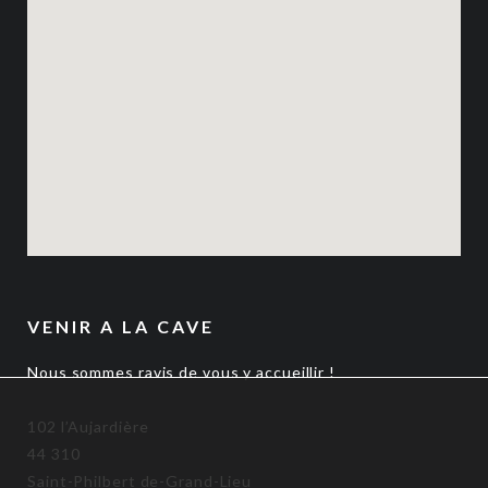
VENIR A LA CAVE
Nous sommes ravis de vous y accueillir !
102 l’Aujardière
44 310
Saint-Philbert de-Grand-Lieu