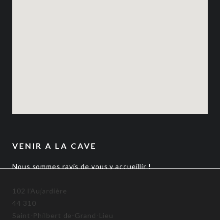
VENIR A LA CAVE
Nous sommes ravis de vous y accueillir !
102 l’Aujardière
44 310
Saint-Philbert de-Grand-Lieu